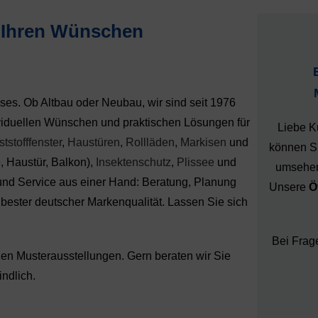
h Ihren Wünschen
ses. Ob Altbau oder Neubau, wir sind seit 1976
dividuellen Wünschen und praktischen Lösungen für
Liebe K
tstofffenster
,
Haustüren
,
Rollläden
,
Markisen
und
können Si
e, Haustür, Balkon),
Insektenschutz
,
Plissee
und
umsehen
und Service aus einer Hand: Beratung, Planung
Unsere
Ö
bester deutscher Markenqualität. Lassen Sie sich
Bei Frag
en Musterausstellungen. Gern beraten wir Sie
indlich.