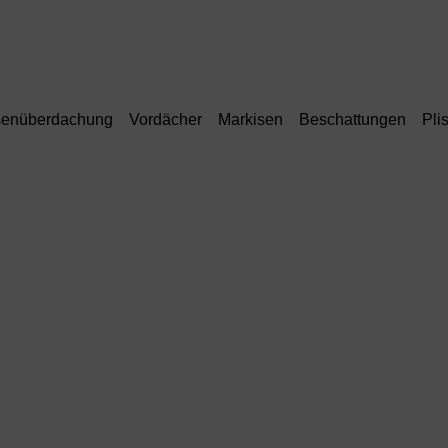
senüberdachung
Vordächer
Markisen
Beschattungen
Pli