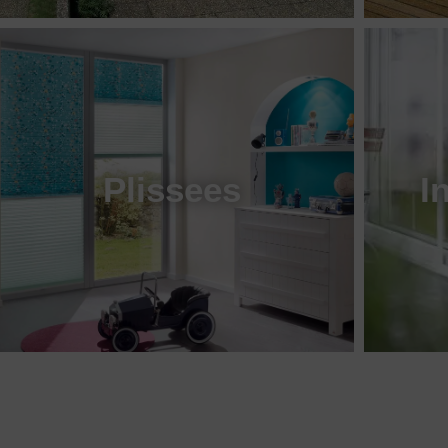
Plissees
I